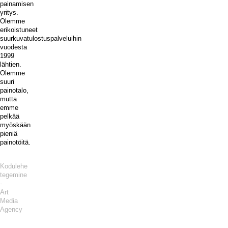
painamisen
yritys.
Olemme
erikoistuneet
suurkuvatulostuspalveluihin
vuodesta
1999
lähtien.
Olemme
suuri
painotalo,
mutta
emme
pelkää
myöskään
pieniä
painotöitä.
Kodulehe
tegemine
-
Art
Media
Agency