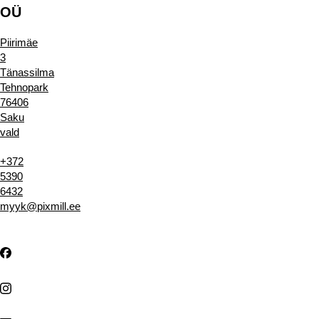
OÜ
Piirimäe
3
Tänassilma
Tehnopark
76406
Saku
vald
+372
5390
6432
myyk@pixmill.ee