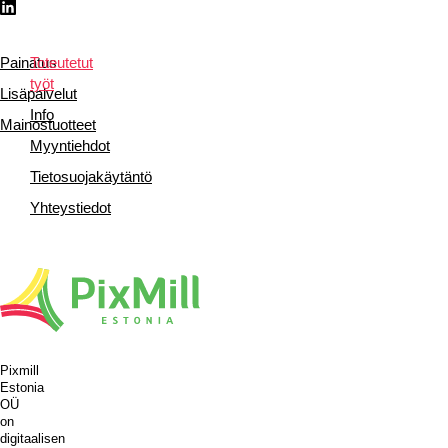
Painatus
Toteutetut
työt
Lisäpalvelut
Info
Mainostuotteet
Myyntiehdot
Tietosuojakäytäntö
Yhteystiedot
Pixmill
Estonia
OÜ
on
digitaalisen